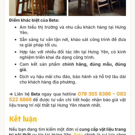
Điểm khác biệt của Beta:
Am hiểu thị trường và nhu cầu khách hàng tại Hưng
Yên.
Sẵn sàng tư vấn tận nơi, khảo sát công trình để đưa
ra giải pháp tối ưu.
Hợp tác với nhiều đối tác lớn tại Hưng Yên, có kinh
nghiệm triển khai đa dạng công trình.
Cam kết sản phẩm
chính hãng, đúng mẫu, đúng
giá
.
Dịch vụ hậu mãi chu đáo, bảo hành và hỗ trợ lâu dài
cho khách hàng địa phương.
078 355 8386 – 083
=> Liên hệ
Beta
ngay qua hotline
522 8866
để được tư vấn chi tiết hoặc nhận báo giá vật
liệu trang trí nội thất tại Hưng Yên nhanh nhất.
Kết luận
Nếu bạn đang tìm kiếm một đơn vị
cung cấp vật liệu trang
trí nội thất
uy tín tại Hưng Yên,
Beta
chính là sự lựa chọn