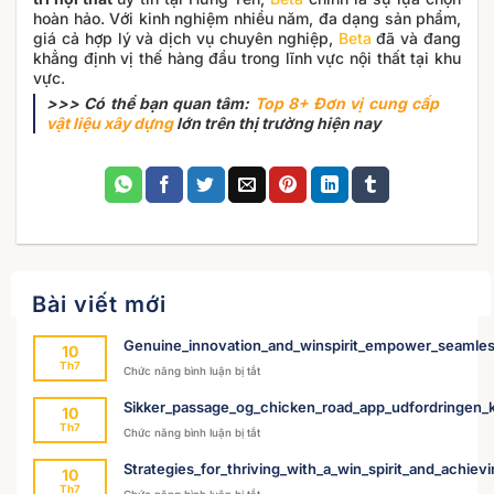
hoàn hảo. Với kinh nghiệm nhiều năm, đa dạng sản phẩm,
giá cả hợp lý và dịch vụ chuyên nghiệp,
Beta
đã và đang
khẳng định vị thế hàng đầu trong lĩnh vực nội thất tại khu
vực.
>>> Có thể bạn quan tâm:
Top 8+ Đơn vị cung cấp
vật liệu xây dựng
lớn trên thị trường hiện nay
Bài viết mới
Genuine_innovation_and_winspirit_empower_seamles
10
Th7
ở
Chức năng bình luận bị tắt
Genuine_innovation_and_winspirit_empower
Sikker_passage_og_chicken_road_app_udfordringen_k
10
Th7
ở
Chức năng bình luận bị tắt
Sikker_passage_og_chicken_road_app_udford
Strategies_for_thriving_with_a_win_spirit_and_achievin
10
Th7
ở