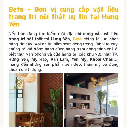
Beta – Đơn vị cung cấp vật liệu
trang trí nội thất uy tín tại Hưng
Yên
Nếu bạn đang tìm kiếm một địa chỉ
cung cấp vật liệu
trang trí nội thất tại Hưng Yên
,
Beta
chính là lựa chọn
đáng tin cậy. Với nhiều năm hoạt động trong lĩnh vực này,
chúng tôi đã đồng hành cùng hàng trăm công trình nhà ở,
biệt thự, văn phòng và cửa hàng tại các khu vực như
TP.
Hưng Yên, Mỹ Hào, Văn Lâm, Yên Mỹ, Khoái Châu…
,
mang đến những sản phẩm bền đẹp, thẩm mỹ và đúng
chuẩn chất lượng.