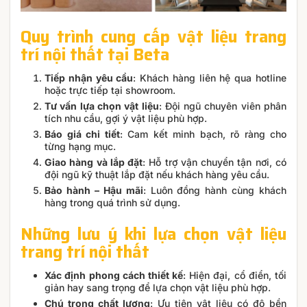
Quy trình cung cấp vật liệu trang
trí nội thất tại Beta
Tiếp nhận yêu cầu
: Khách hàng liên hệ qua hotline
hoặc trực tiếp tại showroom.
Tư vấn lựa chọn vật liệu
: Đội ngũ chuyên viên phân
tích nhu cầu, gợi ý vật liệu phù hợp.
Báo giá chi tiết
: Cam kết minh bạch, rõ ràng cho
từng hạng mục.
Giao hàng và lắp đặt
: Hỗ trợ vận chuyển tận nơi, có
đội ngũ kỹ thuật lắp đặt nếu khách hàng yêu cầu.
Bảo hành – Hậu mãi
: Luôn đồng hành cùng khách
hàng trong quá trình sử dụng.
Những lưu ý khi lựa chọn vật liệu
trang trí nội thất
Xác định phong cách thiết kế
: Hiện đại, cổ điển, tối
giản hay sang trọng để lựa chọn vật liệu phù hợp.
Chú trọng chất lượng
: Ưu tiên vật liệu có độ bền