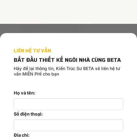
thrill:
Discover
top
games
at
PinUp
Casino
for
LIÊN HỆ TƯ VẤN
an
exceptional
BẮT ĐẦU THIẾT KẾ NGÔI NHÀ CÙNG BETA
experience
Hãy để lại thông tin, Kiến Trúc Sư BETA sẽ liên hệ tư
vấn MIỄN PHÍ cho bạn
Họ và tên:
Số điện thoại:
Địa chỉ: