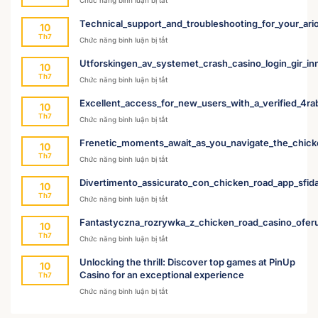
Chức năng bình luận bị tắt
Strategies_for_thriving_with_a_win_spirit_and
Technical_support_and_troubleshooting_for_your_ari
10
Th7
ở
Chức năng bình luận bị tắt
Technical_support_and_troubleshooting_for_
Utforskingen_av_systemet_crash_casino_login_gir_inn
10
Th7
ở
Chức năng bình luận bị tắt
Utforskingen_av_systemet_crash_casino_login
Excellent_access_for_new_users_with_a_verified_4r
10
Th7
ở
Chức năng bình luận bị tắt
Excellent_access_for_new_users_with_a_ver
Frenetic_moments_await_as_you_navigate_the_chic
10
Th7
ở
Chức năng bình luận bị tắt
Frenetic_moments_await_as_you_navigate_
Divertimento_assicurato_con_chicken_road_app_sfida
10
Th7
ở
Chức năng bình luận bị tắt
Divertimento_assicurato_con_chicken_road_
Fantastyczna_rozrywka_z_chicken_road_casino_ofer
10
Th7
ở
Chức năng bình luận bị tắt
Fantastyczna_rozrywka_z_chicken_road_ca
Unlocking the thrill: Discover top games at PinUp
10
Casino for an exceptional experience
Th7
ở
Chức năng bình luận bị tắt
Unlocking
the