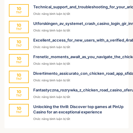
Strategies_for_thriving_with_a_win_spirit_and
Technical_support_and_troubleshooting_for_your_ari
10
Th7
ở
Chức năng bình luận bị tắt
Technical_support_and_troubleshooting_for_
Utforskingen_av_systemet_crash_casino_login_gir_inn
10
Th7
ở
Chức năng bình luận bị tắt
Utforskingen_av_systemet_crash_casino_login
Excellent_access_for_new_users_with_a_verified_4r
10
Th7
ở
Chức năng bình luận bị tắt
Excellent_access_for_new_users_with_a_ver
Frenetic_moments_await_as_you_navigate_the_chic
10
Th7
ở
Chức năng bình luận bị tắt
Frenetic_moments_await_as_you_navigate_
Divertimento_assicurato_con_chicken_road_app_sfida
10
Th7
ở
Chức năng bình luận bị tắt
Divertimento_assicurato_con_chicken_road_
Fantastyczna_rozrywka_z_chicken_road_casino_ofer
10
Th7
ở
Chức năng bình luận bị tắt
Fantastyczna_rozrywka_z_chicken_road_ca
Unlocking the thrill: Discover top games at PinUp
10
Casino for an exceptional experience
Th7
ở
Chức năng bình luận bị tắt
Unlocking
the