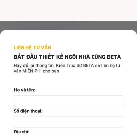
thrill:
Discover
top
games
at
PinUp
Casino
for
LIÊN HỆ TƯ VẤN
an
exceptional
BẮT ĐẦU THIẾT KẾ NGÔI NHÀ CÙNG BETA
experience
Hãy để lại thông tin, Kiến Trúc Sư BETA sẽ liên hệ tư
vấn MIỄN PHÍ cho bạn
Họ và tên:
Số điện thoại:
Địa chỉ: