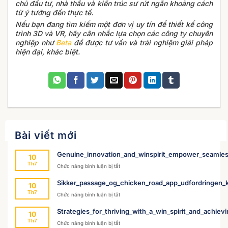
chủ đầu tư, nhà thầu và kiến trúc sư rút ngắn khoảng cách
từ ý tưởng đến thực tế.
Nếu bạn đang tìm kiếm một đơn vị uy tín để thiết kế công
trình 3D và VR, hãy cân nhắc lựa chọn các công ty chuyên
nghiệp như
Beta
để được tư vấn và trải nghiệm giải pháp
hiện đại, khác biệt.
Bài viết mới
Genuine_innovation_and_winspirit_empower_seamles
10
Th7
ở
Chức năng bình luận bị tắt
Genuine_innovation_and_winspirit_empower
Sikker_passage_og_chicken_road_app_udfordringen_k
10
Th7
ở
Chức năng bình luận bị tắt
Sikker_passage_og_chicken_road_app_udford
Strategies_for_thriving_with_a_win_spirit_and_achievin
10
Th7
ở
Chức năng bình luận bị tắt