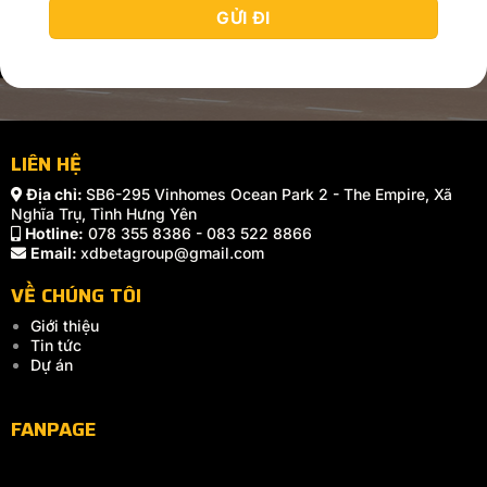
LIÊN HỆ
Địa chỉ:
SB6-295 Vinhomes Ocean Park 2 - The Empire, Xã
Nghĩa Trụ, Tỉnh Hưng Yên
Hotline:
078 355 8386 - 083 522 8866
Email:
xdbetagroup@gmail.com
VỀ CHÚNG TÔI
Giới thiệu
Tin tức
Dự án
FANPAGE