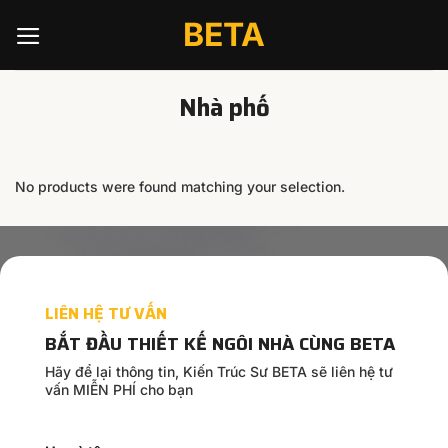
Skip
BETA
to
content
Nhà phố
No products were found matching your selection.
LIÊN HỆ TƯ VẤN
BẮT ĐẦU THIẾT KẾ NGÔI NHÀ CÙNG BETA
Hãy để lại thông tin, Kiến Trúc Sư BETA sẽ liên hệ tư
vấn MIỄN PHÍ cho bạn