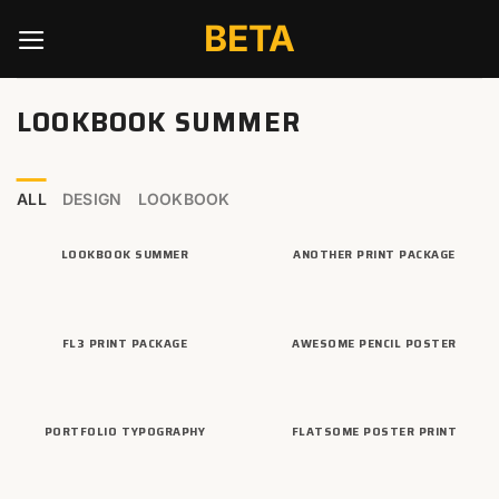
Skip
BETA
to
content
LOOKBOOK SUMMER
ALL
DESIGN
LOOKBOOK
LOOKBOOK SUMMER
ANOTHER PRINT PACKAGE
FL3 PRINT PACKAGE
AWESOME PENCIL POSTER
PORTFOLIO TYPOGRAPHY
FLATSOME POSTER PRINT