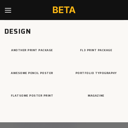
Skip
BETA
to
content
DESIGN
ANOTHER PRINT PACKAGE
FL3 PRINT PACKAGE
AWESOME PENCIL POSTER
PORTFOLIO TYPOGRAPHY
FLATSOME POSTER PRINT
MAGAZINE