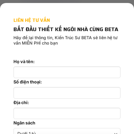
LIÊN HỆ TƯ VẤN
BẮT ĐẦU THIẾT KẾ NGÔI NHÀ CÙNG BETA
Hãy để lại thông tin, Kiến Trúc Sư BETA sẽ liên hệ tư
vấn MIỄN PHÍ cho bạn
Họ và tên:
Số điện thoại:
Địa chỉ:
Ngân sách