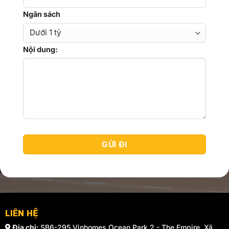
Ngân sách
Nội dung:
LIÊN HỆ
Địa chỉ:
SB6-295 Vinhomes Ocean Park 2 - The Empire, Xã