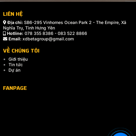
LIÊN HỆ
Địa chỉ:
SB6-295 Vinhomes Ocean Park 2 - The Empire, Xã
Nghĩa Trụ, Tỉnh Hưng Yên
Hotline:
078 355 8386 - 083 522 8866
Email:
xdbetagroup@gmail.com
VỀ CHÚNG TÔI
Giới thiệu
Tin tức
Dự án
FANPAGE