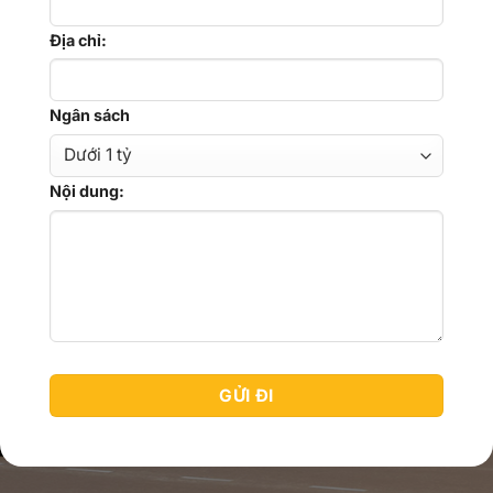
Địa chỉ:
Ngân sách
Nội dung: