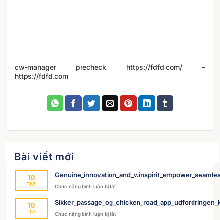
cw-manager precheck https://fdfd.com/ –
https://fdfd.com
Bài viết mới
Genuine_innovation_and_winspirit_empower_seamles
10
Th7
ở
Chức năng bình luận bị tắt
Genuine_innovation_and_winspirit_empower
Sikker_passage_og_chicken_road_app_udfordringen_k
10
Th7
ở
Chức năng bình luận bị tắt