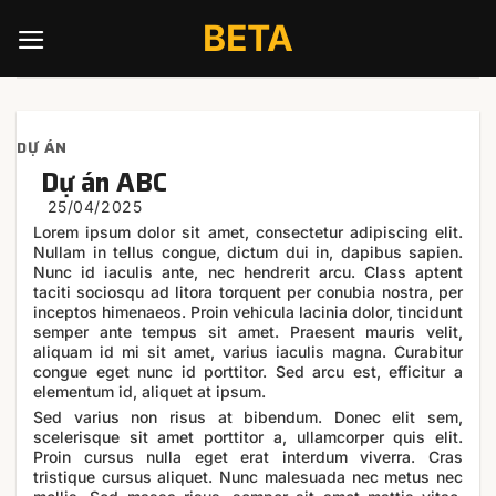
Skip
BETA
to
content
DỰ ÁN
Dự án ABC
Lorem ipsum dolor sit amet, consectetur adipiscing elit.
Nullam in tellus congue, dictum dui in, dapibus sapien.
Nunc id iaculis ante, nec hendrerit arcu. Class aptent
taciti sociosqu ad litora torquent per conubia nostra, per
inceptos himenaeos. Proin vehicula lacinia dolor, tincidunt
semper ante tempus sit amet. Praesent mauris velit,
aliquam id mi sit amet, varius iaculis magna. Curabitur
congue eget nunc id porttitor. Sed arcu est, efficitur a
elementum id, aliquet at ipsum.
Sed varius non risus at bibendum. Donec elit sem,
scelerisque sit amet porttitor a, ullamcorper quis elit.
Proin cursus nulla eget erat interdum viverra. Cras
tristique cursus aliquet. Nunc malesuada nec metus nec