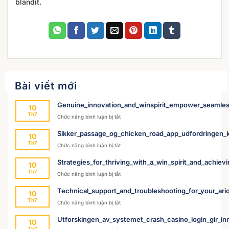
blandit.
Bài viết mới
Genuine_innovation_and_winspirit_empower_seamles
10
Th7
ở
Chức năng bình luận bị tắt
Genuine_innovation_and_winspirit_empower
Sikker_passage_og_chicken_road_app_udfordringen_k
10
Th7
ở
Chức năng bình luận bị tắt
Sikker_passage_og_chicken_road_app_udford
Strategies_for_thriving_with_a_win_spirit_and_achievin
10
Th7
ở
Chức năng bình luận bị tắt
Strategies_for_thriving_with_a_win_spirit_and
Technical_support_and_troubleshooting_for_your_ari
10
Th7
ở
Chức năng bình luận bị tắt
Technical_support_and_troubleshooting_for_
Utforskingen_av_systemet_crash_casino_login_gir_inn
10
Th7