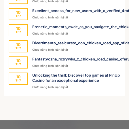
ở
Chức năng bình luận bị tắt
Utforskingen_av_systemet_crash_casino_login
Excellent_access_for_new_users_with_a_verified_4r
10
Th7
ở
Chức năng bình luận bị tắt
Excellent_access_for_new_users_with_a_ver
Frenetic_moments_await_as_you_navigate_the_chic
10
Th7
ở
Chức năng bình luận bị tắt
Frenetic_moments_await_as_you_navigate_
Divertimento_assicurato_con_chicken_road_app_sfida
10
Th7
ở
Chức năng bình luận bị tắt
Divertimento_assicurato_con_chicken_road_
Fantastyczna_rozrywka_z_chicken_road_casino_ofer
10
Th7
ở
Chức năng bình luận bị tắt
Fantastyczna_rozrywka_z_chicken_road_ca
Unlocking the thrill: Discover top games at PinUp
10
Casino for an exceptional experience
Th7
ở
Chức năng bình luận bị tắt
Unlocking
the
thrill:
Discover
top
games
at
PinUp