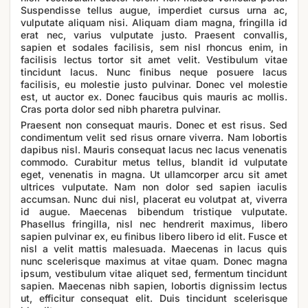
Suspendisse tellus augue, imperdiet cursus urna ac,
vulputate aliquam nisi. Aliquam diam magna, fringilla id
erat nec, varius vulputate justo. Praesent convallis,
sapien et sodales facilisis, sem nisl rhoncus enim, in
facilisis lectus tortor sit amet velit. Vestibulum vitae
tincidunt lacus. Nunc finibus neque posuere lacus
facilisis, eu molestie justo pulvinar. Donec vel molestie
est, ut auctor ex. Donec faucibus quis mauris ac mollis.
Cras porta dolor sed nibh pharetra pulvinar.
Praesent non consequat mauris. Donec et est risus. Sed
condimentum velit sed risus ornare viverra. Nam lobortis
dapibus nisl. Mauris consequat lacus nec lacus venenatis
commodo. Curabitur metus tellus, blandit id vulputate
eget, venenatis in magna. Ut ullamcorper arcu sit amet
ultrices vulputate. Nam non dolor sed sapien iaculis
accumsan. Nunc dui nisl, placerat eu volutpat at, viverra
id augue. Maecenas bibendum tristique vulputate.
Phasellus fringilla, nisl nec hendrerit maximus, libero
sapien pulvinar ex, eu finibus libero libero id elit. Fusce et
nisl a velit mattis malesuada. Maecenas in lacus quis
nunc scelerisque maximus at vitae quam. Donec magna
ipsum, vestibulum vitae aliquet sed, fermentum tincidunt
sapien. Maecenas nibh sapien, lobortis dignissim lectus
ut, efficitur consequat elit. Duis tincidunt scelerisque