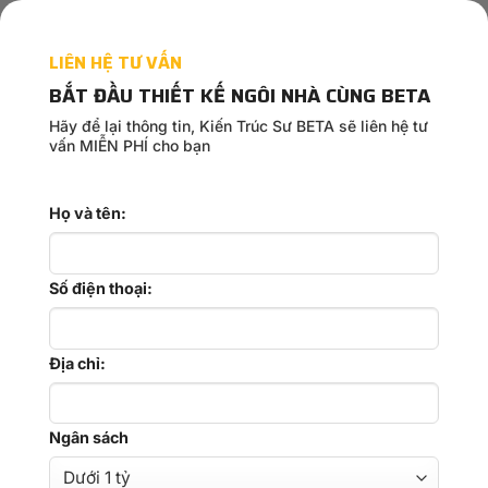
Casino
for
LIÊN HỆ TƯ VẤN
an
exceptional
BẮT ĐẦU THIẾT KẾ NGÔI NHÀ CÙNG BETA
experience
Hãy để lại thông tin, Kiến Trúc Sư BETA sẽ liên hệ tư
vấn MIỄN PHÍ cho bạn
Họ và tên:
Số điện thoại:
Địa chỉ:
Ngân sách