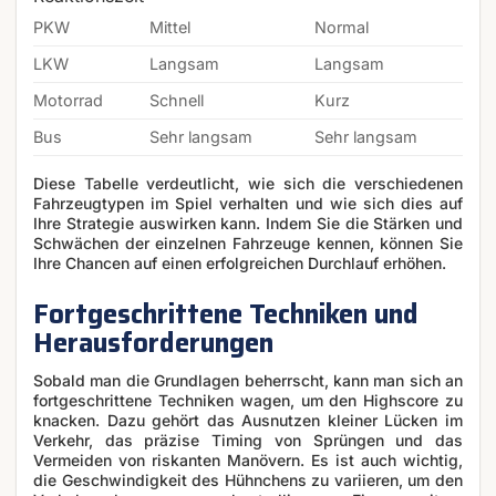
PKW
Mittel
Normal
LKW
Langsam
Langsam
Motorrad
Schnell
Kurz
Bus
Sehr langsam
Sehr langsam
Diese Tabelle verdeutlicht, wie sich die verschiedenen
Fahrzeugtypen im Spiel verhalten und wie sich dies auf
Ihre Strategie auswirken kann. Indem Sie die Stärken und
Schwächen der einzelnen Fahrzeuge kennen, können Sie
Ihre Chancen auf einen erfolgreichen Durchlauf erhöhen.
Fortgeschrittene Techniken und
Herausforderungen
Sobald man die Grundlagen beherrscht, kann man sich an
fortgeschrittene Techniken wagen, um den Highscore zu
knacken. Dazu gehört das Ausnutzen kleiner Lücken im
Verkehr, das präzise Timing von Sprüngen und das
Vermeiden von riskanten Manövern. Es ist auch wichtig,
die Geschwindigkeit des Hühnchens zu variieren, um den