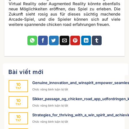
Virtual Reality oder Augmented Reality könnte ebenfalls
neue Möglichkeiten eröffnen, das Spiel zu erleben. Die
Zukunft sieht rosig aus für dieses süchtig machende
Arcade-Spiel, und die Spieler können sich auf viele
weitere spannende chicken road erfahrungen freuen.
Bài viết mới
Genuine_innovation_and_winspirit_empower_seamles
10
Th7
ở
Chức năng bình luận bị tắt
Genuine_innovation_and_winspirit_empower
Sikker_passage_og_chicken_road_app_udfordringen_k
10
Th7
ở
Chức năng bình luận bị tắt
Sikker_passage_og_chicken_road_app_udford
Strategies_for_thriving_with_a_win_spirit_and_achievin
10
Th7
ở
Chức năng bình luận bị tắt
Strategies_for_thriving_with_a_win_spirit_and