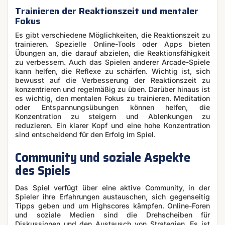
Trainieren der Reaktionszeit und mentaler
Fokus
Es gibt verschiedene Möglichkeiten, die Reaktionszeit zu
trainieren. Spezielle Online-Tools oder Apps bieten
Übungen an, die darauf abzielen, die Reaktionsfähigkeit
zu verbessern. Auch das Spielen anderer Arcade-Spiele
kann helfen, die Reflexe zu schärfen. Wichtig ist, sich
bewusst auf die Verbesserung der Reaktionszeit zu
konzentrieren und regelmäßig zu üben. Darüber hinaus ist
es wichtig, den mentalen Fokus zu trainieren. Meditation
oder Entspannungsübungen können helfen, die
Konzentration zu steigern und Ablenkungen zu
reduzieren. Ein klarer Kopf und eine hohe Konzentration
sind entscheidend für den Erfolg im Spiel.
Community und soziale Aspekte
des Spiels
Das Spiel verfügt über eine aktive Community, in der
Spieler ihre Erfahrungen austauschen, sich gegenseitig
Tipps geben und um Highscores kämpfen. Online-Foren
und soziale Medien sind die Drehscheiben für
Diskussionen und den Austausch von Strategien. Es ist