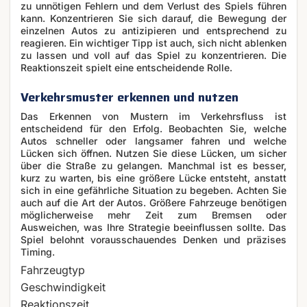
zu unnötigen Fehlern und dem Verlust des Spiels führen
kann. Konzentrieren Sie sich darauf, die Bewegung der
einzelnen Autos zu antizipieren und entsprechend zu
reagieren. Ein wichtiger Tipp ist auch, sich nicht ablenken
zu lassen und voll auf das Spiel zu konzentrieren. Die
Reaktionszeit spielt eine entscheidende Rolle.
Verkehrsmuster erkennen und nutzen
Das Erkennen von Mustern im Verkehrsfluss ist
entscheidend für den Erfolg. Beobachten Sie, welche
Autos schneller oder langsamer fahren und welche
Lücken sich öffnen. Nutzen Sie diese Lücken, um sicher
über die Straße zu gelangen. Manchmal ist es besser,
kurz zu warten, bis eine größere Lücke entsteht, anstatt
sich in eine gefährliche Situation zu begeben. Achten Sie
auch auf die Art der Autos. Größere Fahrzeuge benötigen
möglicherweise mehr Zeit zum Bremsen oder
Ausweichen, was Ihre Strategie beeinflussen sollte. Das
Spiel belohnt vorausschauendes Denken und präzises
Timing.
Fahrzeugtyp
Geschwindigkeit
Reaktionszeit