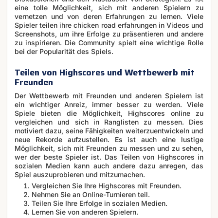
eine tolle Möglichkeit, sich mit anderen Spielern zu
vernetzen und von deren Erfahrungen zu lernen. Viele
Spieler teilen ihre chicken road erfahrungen in Videos und
Screenshots, um ihre Erfolge zu präsentieren und andere
zu inspirieren. Die Community spielt eine wichtige Rolle
bei der Popularität des Spiels.
Teilen von Highscores und Wettbewerb mit
Freunden
Der Wettbewerb mit Freunden und anderen Spielern ist
ein wichtiger Anreiz, immer besser zu werden. Viele
Spiele bieten die Möglichkeit, Highscores online zu
vergleichen und sich in Ranglisten zu messen. Dies
motiviert dazu, seine Fähigkeiten weiterzuentwickeln und
neue Rekorde aufzustellen. Es ist auch eine lustige
Möglichkeit, sich mit Freunden zu messen und zu sehen,
wer der beste Spieler ist. Das Teilen von Highscores in
sozialen Medien kann auch andere dazu anregen, das
Spiel auszuprobieren und mitzumachen.
Vergleichen Sie Ihre Highscores mit Freunden.
Nehmen Sie an Online-Turnieren teil.
Teilen Sie Ihre Erfolge in sozialen Medien.
Lernen Sie von anderen Spielern.