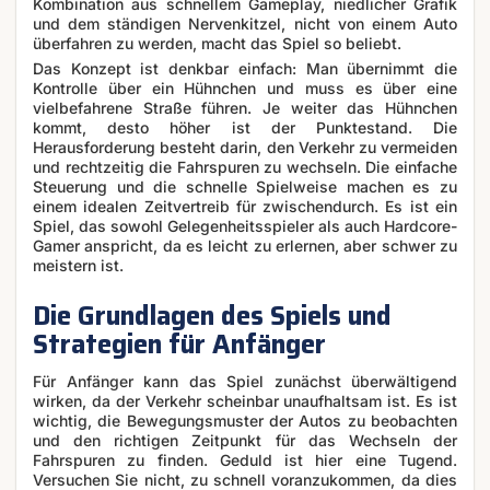
Kombination aus schnellem Gameplay, niedlicher Grafik
und dem ständigen Nervenkitzel, nicht von einem Auto
überfahren zu werden, macht das Spiel so beliebt.
Das Konzept ist denkbar einfach: Man übernimmt die
Kontrolle über ein Hühnchen und muss es über eine
vielbefahrene Straße führen. Je weiter das Hühnchen
kommt, desto höher ist der Punktestand. Die
Herausforderung besteht darin, den Verkehr zu vermeiden
und rechtzeitig die Fahrspuren zu wechseln. Die einfache
Steuerung und die schnelle Spielweise machen es zu
einem idealen Zeitvertreib für zwischendurch. Es ist ein
Spiel, das sowohl Gelegenheitsspieler als auch Hardcore-
Gamer anspricht, da es leicht zu erlernen, aber schwer zu
meistern ist.
Die Grundlagen des Spiels und
Strategien für Anfänger
Für Anfänger kann das Spiel zunächst überwältigend
wirken, da der Verkehr scheinbar unaufhaltsam ist. Es ist
wichtig, die Bewegungsmuster der Autos zu beobachten
und den richtigen Zeitpunkt für das Wechseln der
Fahrspuren zu finden. Geduld ist hier eine Tugend.
Versuchen Sie nicht, zu schnell voranzukommen, da dies