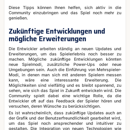
Diese Tipps können Ihnen helfen, sich aktiv in die
Community einzubringen und das Spiel noch mehr zu
genießen.
Zukünftige Entwicklungen und
mögliche Erweiterungen
Die Entwickler arbeiten ständig an neuen Updates und
Erweiterungen, um das Spielerlebnis noch besser zu
machen. Mögliche zukünftige Entwicklungen könnten
neue Spielmodi, zusätzliche Power-Ups oder neue
Umgebungen sein. Auch die Einführung von Mehrspieler-
Modi, in denen man sich mit anderen Spielern messen
kann, wäre eine interessante Erweiterung. Die
Möglichkeiten sind vielfältig und es bleibt spannend, zu
sehen, wie sich das Spiel in Zukunft entwickeln wird. Die
Community spielt dabei eine wichtige Rolle, da die
Entwickler oft auf das Feedback der Spieler hören und
versuchen, deren Wünsche zu berücksichtigen.
Es ist wahrscheinlich, dass zukünftige Updates auch an
der Grafik und der Benutzerfreundlichkeit gearbeitet wird,
um das Spiel noch ansprechender und intuitiver zu
gestalten. Die Integration von neuen Technologien wie