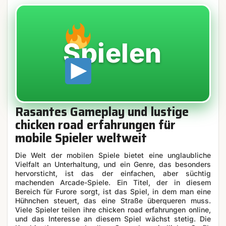
Spielen
Rasantes Gameplay und lustige
chicken road erfahrungen für
mobile Spieler weltweit
Die Welt der mobilen Spiele bietet eine unglaubliche
Vielfalt an Unterhaltung, und ein Genre, das besonders
hervorsticht, ist das der einfachen, aber süchtig
machenden Arcade-Spiele. Ein Titel, der in diesem
Bereich für Furore sorgt, ist das Spiel, in dem man eine
Hühnchen steuert, das eine Straße überqueren muss.
Viele Spieler teilen ihre
chicken road erfahrungen
online,
und das Interesse an diesem Spiel wächst stetig. Die