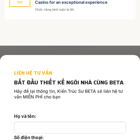
Casino for an exceptional experience
Th7
ở
Chức năng bình luận bị tắt
Unlocking
the
thrill:
Discover
top
games
at
PinUp
Casino
for
LIÊN HỆ TƯ VẤN
an
exceptional
BẮT ĐẦU THIẾT KẾ NGÔI NHÀ CÙNG BETA
experience
Hãy để lại thông tin, Kiến Trúc Sư BETA sẽ liên hệ tư
vấn MIỄN PHÍ cho bạn
Họ và tên:
Số điện thoại: