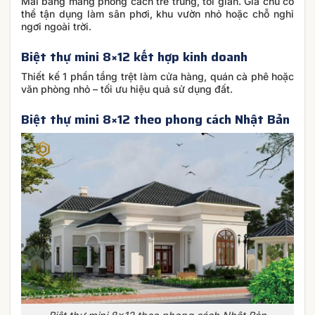
Mái bằng mang phong cách trẻ trung, tối giản. Gia chủ có
thể tận dụng làm sân phơi, khu vườn nhỏ hoặc chỗ nghỉ
ngơi ngoài trời.
Biệt thự mini 8×12 kết hợp kinh doanh
Thiết kế 1 phần tầng trệt làm cửa hàng, quán cà phê hoặc
văn phòng nhỏ – tối ưu hiệu quả sử dụng đất.
Biệt thự mini 8×12 theo phong cách Nhật Bản