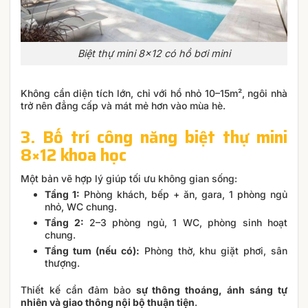
Biệt thự mini 8×12 có hồ bơi mini
Không cần diện tích lớn, chỉ với hồ nhỏ 10–15m², ngôi nhà
trở nên đẳng cấp và mát mẻ hơn vào mùa hè.
3. Bố trí công năng biệt thự mini
8×12 khoa học
Một bản vẽ hợp lý giúp tối ưu không gian sống:
Tầng 1:
Phòng khách, bếp + ăn, gara, 1 phòng ngủ
nhỏ, WC chung.
Tầng 2:
2–3 phòng ngủ, 1 WC, phòng sinh hoạt
chung.
Tầng tum (nếu có):
Phòng thờ, khu giặt phơi, sân
thượng.
Thiết kế cần đảm bảo
sự thông thoáng, ánh sáng tự
nhiên và giao thông nội bộ thuận tiện
.