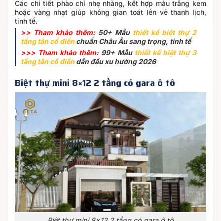
Các chi tiết phào chỉ nhẹ nhàng, kết hợp màu trắng kem
hoặc vàng nhạt giúp không gian toát lên vẻ thanh lịch,
tinh tế.
>> Tham khảo thêm:
50+ Mẫu
thiết kế biệt thự 2
tầng tân cổ điển
chuẩn Châu Âu sang trọng, tinh tế
>>> Tham khảo thêm:
99+ Mẫu
thiết kế biệt thự 3
tầng tân cổ điển
dẫn đầu xu hướng 2026
Biệt thự mini 8×12 2 tầng có gara ô tô
Biệt thự mini 8×12 2 tầng có gara ô tô