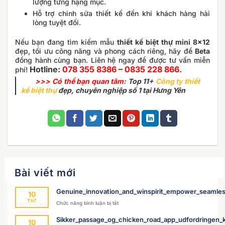
lượng từng hạng mục.
Hỗ trợ chỉnh sửa thiết kế đến khi khách hàng hài
lòng tuyệt đối.
Nếu bạn đang tìm kiếm mẫu
thiết kế biệt thự mini 8×12
đẹp, tối ưu công năng và phong cách riêng, hãy để
Beta
đồng hành cùng bạn. Liên hệ ngay để được tư vấn miễn
Hotline:
078 355 8386 – 0835 228 866.
phí!
>>> Có thể bạn quan tâm:
Top 11+
Công ty thiết
kế biệt thự
đẹp, chuyên nghiệp số 1 tại Hưng Yên
Bài viết mới
Genuine_innovation_and_winspirit_empower_seamles
10
Th7
ở
Chức năng bình luận bị tắt
Genuine_innovation_and_winspirit_empower
Sikker_passage_og_chicken_road_app_udfordringen_k
10