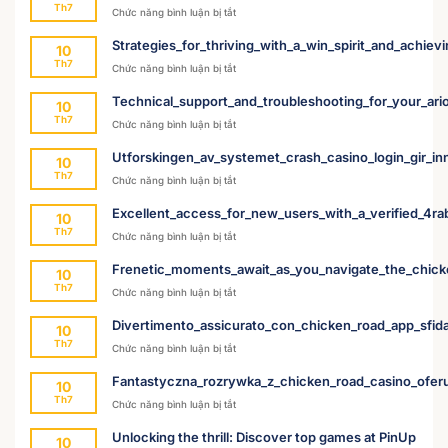
Th7
ở
Chức năng bình luận bị tắt
Sikker_passage_og_chicken_road_app_udford
Strategies_for_thriving_with_a_win_spirit_and_achievin
10
Th7
ở
Chức năng bình luận bị tắt
Strategies_for_thriving_with_a_win_spirit_and
Technical_support_and_troubleshooting_for_your_ari
10
Th7
ở
Chức năng bình luận bị tắt
Technical_support_and_troubleshooting_for_
Utforskingen_av_systemet_crash_casino_login_gir_inn
10
Th7
ở
Chức năng bình luận bị tắt
Utforskingen_av_systemet_crash_casino_login
Excellent_access_for_new_users_with_a_verified_4r
10
Th7
ở
Chức năng bình luận bị tắt
Excellent_access_for_new_users_with_a_ver
Frenetic_moments_await_as_you_navigate_the_chic
10
Th7
ở
Chức năng bình luận bị tắt
Frenetic_moments_await_as_you_navigate_
Divertimento_assicurato_con_chicken_road_app_sfida
10
Th7
ở
Chức năng bình luận bị tắt
Divertimento_assicurato_con_chicken_road_
Fantastyczna_rozrywka_z_chicken_road_casino_ofer
10
Th7
ở
Chức năng bình luận bị tắt
Fantastyczna_rozrywka_z_chicken_road_ca
Unlocking the thrill: Discover top games at PinUp
10