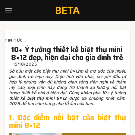
Skip
BETA
to
content
TIN TỨC
10+ Ý tưởng thiết kế biệt thự mini
8×12 đẹp, hiện đại cho gia đình trẻ
Sở hữu một căn biệt thự mini 8x12m là mơ ước của nhiều
gia đình trẻ hiện nay. Diện tích vừa phải, chi phí đầu tư
hợp lý nhưng vẫn đủ không gian sống tiện nghi và thẩm
mỹ cao, loại hình này đang trở thành xu hướng nổi bật
trong thiết kế nhà ở hiện đại. Cùng khám phá 10+ ý tưởng
thiết kế biệt thự mini 8×12
được ưa chuộng nhất năm
2026 để tìm cảm hứng cho tổ ấm của bạn.
1. Đặc điểm nổi bật của biệt thự
mini 8×12