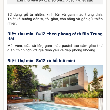
Biệt thự mini 8×12 theo phong cách Nhật Bản
Sử dụng gỗ tự nhiên, kính lớn và gam màu trung tính.
Thiết kế hướng đến sự tối giản, cân bằng và gần gũi thiên
nhiên.
Biệt thự mini 8×12 theo phong cách Địa Trung
Hải
Mái vòm, cửa sổ lớn, gam màu pastel tạo cảm giác thư
giãn, thích hợp với gia đình yêu vẻ đẹp phóng khoáng.
Biệt thự mini 8×12 có hồ bơi mini